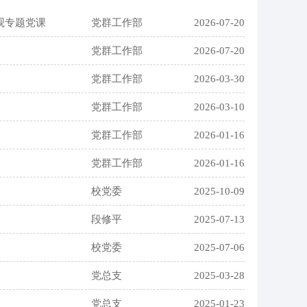
观专题党课
党群工作部
2026-07-20
党群工作部
2026-07-20
党群工作部
2026-03-30
党群工作部
2026-03-10
党群工作部
2026-01-16
党群工作部
2026-01-16
校党委
2025-10-09
段修平
2025-07-13
校党委
2025-07-06
党总支
2025-03-28
党总支
2025-01-23