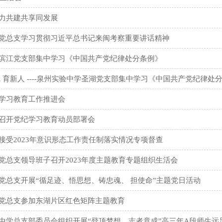
力共建共享同发展
党总支学习贯彻习近平总书记来闽考察重要讲话精神
滨江党支部集中学习《中国共产党纪律处分条例》
线 育新人 ----泉州实验中学圣湖党支部集中学习《中国共产党纪律处
学习教育工作推进会
召开党纪学习教育动员部署会
接受2023年意识形态工作责任制落实情况专项督查
党总支领导班子召开2023年度主题教育专题组织生活会
党总支开展“循足迹、悟思想、铸忠魂、 担使命”主题党日活动
党总支参加东湖片区红色矩阵主题教育
中学总支部委员会组织开展“登顶梦想，志者竟成”高三年A段师生远