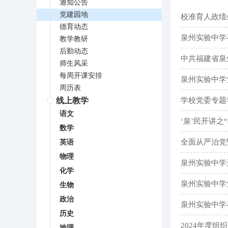
通知公告
党建园地
校准育人政绩
德育动态
泉州实验中学
教学教研
后勤动态
中共福建省泉
师生风采
每周开课安排
泉州实验中学
周历表
学校党委专题
线上教学
语文
‘泉’民开讲
数学
全面从严治党
英语
物理
泉州实验中学
化学
泉州实验中学
生物
政治
泉州实验中学
历史
2024年度组
地理