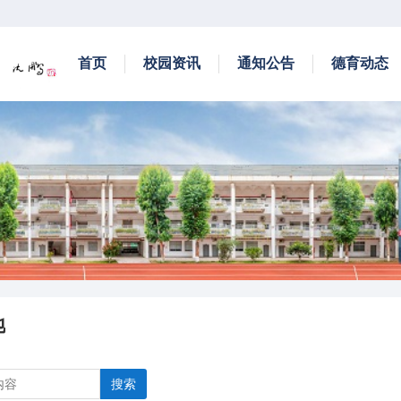
首页
校园资讯
通知公告
德育动态
地
搜索