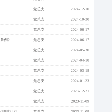
党总支
2024-12-10
党总支
2024-10-30
党总支
2024-06-17
分条例》
党总支
2024-06-17
党总支
2024-05-30
党总支
2024-04-18
党总支
2024-03-18
党总支
2024-01-23
党总支
2023-12-21
党总支
2023-11-09
足团建活动
党总支
2023-11-09