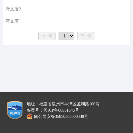
府文庙2
林月
2022
府文庙
林月
2022
上一页
下一页
地址：福建省泉州市丰泽区圣湖路106号
备案号：闽ICP备06051646号
闽公网安备35050302000438号