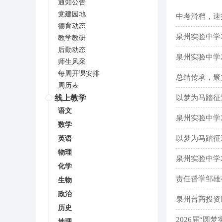
通知公告
党建园地
中考滑档，速
德育动态
泉州实验中学2
教学教研
后勤动态
泉州实验中学
师生风采
每周开课安排
总结传承，聚
周历表
以梦为马踏征
线上教学
语文
泉州实验中学
数学
以梦为马踏征
英语
物理
泉州实验中学
化学
责任督学邹雄
生物
政治
泉州台商投资
历史
2026届“圆
地理