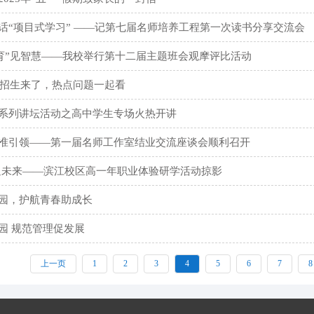
话“项目式学习” ——记第七届名师培养工程第一次读书分享交流会
 “育”见智慧——我校举行第十二届主题班会观摩评比活动
计划招生来了，热点问题一起看
系列讲坛活动之高中学生专场火热开讲
准引领——第一届名师工作室结业交流座谈会顺利召开
迪未来——滨江校区高一年职业体验研学活动掠影
园，护航青春助成长
园 规范管理促发展
上一页
1
2
3
4
5
6
7
8