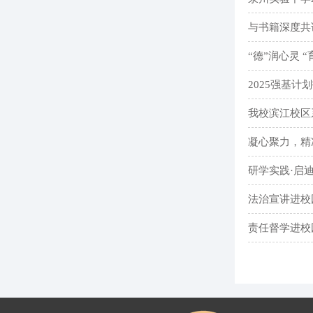
与书籍深度共
“德”润心灵
2025强基
我校滨江校区
凝心聚力，精
研学实践·启
法治宣讲进校
责任督学进校